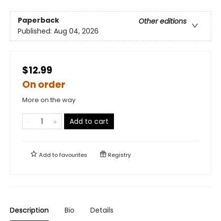
Paperback
Other editions
Published:
Aug 04, 2026
$12.99
On order
More on the way
Add to cart
Add to
favourites
Registry
Description
Bio
Details