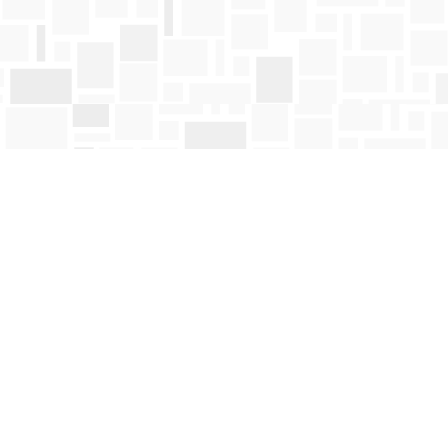
Find us at
Mosaic Books
411 Bernard Avenue
Kelowna
,
BC
Canada
V1Y 6N8
Map & Hours
Contact us